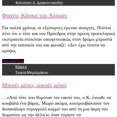
Φίλιππος Δ. Δρακονταειδής
Φραντς Κάφκα του Χέρμαν
Για πολλά χρόνια, οι εξώπορτες έμεναν ανοιχτές. Πολλοί
λένε ότι ο τότε και νυν Πρόεδρος στην πρώτη προεκλογική
εκστρατεία στεκόταν οικογενειακώς στον δρόμο μπροστά
από την κατοικία του και φώναζε: «Δεν έχω τίποτα να
κρύψω,
Περισσότερα
Κάφκα
Σοφία Μπραϊμάκου
Μικρές μέρες, μικρές μέρες
…»Από τότε που θυμόταν τον εαυτό του, ο Κ. ένιωθε να
κουβαλά ένα βάρος. Μωρό ακόμα, κουτρουβαλούσε τον
δυσανάλογο στρογγυλό κορμό του από τη μια άκρη του
δωματίου ως την άλλη κι όταν τύχαινε να