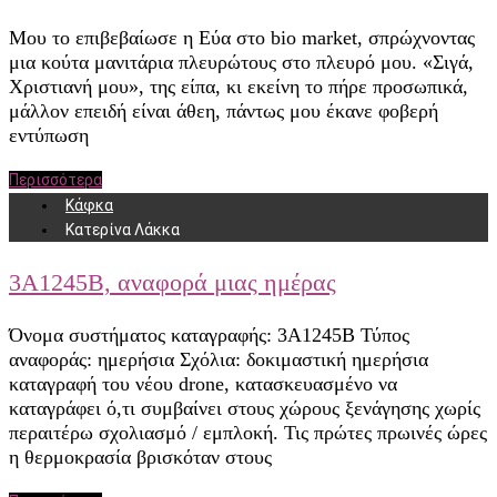
Μου το επιβεβαίωσε η Eύα στο bio market, σπρώχνοντας
μια κούτα μανιτάρια πλευρώτους στο πλευρό μου. «Σιγά,
Χριστιανή μου», της είπα, κι εκείνη το πήρε προσωπικά,
μάλλον επειδή είναι άθεη, πάντως μου έκανε φοβερή
εντύπωση
Περισσότερα
Κάφκα
Κατερίνα Λάκκα
3Α1245Β, αναφορά μιας ημέρας
Όνομα συστήματος καταγραφής: 3Α1245Β Τύπος
αναφοράς: ημερήσια Σχόλια: δοκιμαστική ημερήσια
καταγραφή του νέου drone, κατασκευασμένο να
καταγράφει ό,τι συμβαίνει στους χώρους ξενάγησης χωρίς
περαιτέρω σχολιασμό / εμπλοκή. Τις πρώτες πρωινές ώρες
η θερμοκρασία βρισκόταν στους