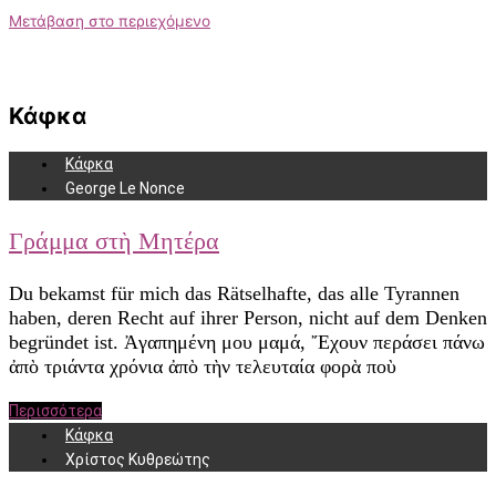
Μετάβαση στο περιεχόμενο
Κάφκα
Κάφκα
George Le Nonce
Γράμμα στὴ Μητέρα
Du bekamst für mich das Rätselhafte, das alle Tyrannen
haben, deren Recht auf ihrer Person, nicht auf dem Denken
begründet ist. Ἀγαπημένη μου μαμά, ῎Εχουν περάσει πάνω
ἀπὸ τριάντα χρόνια ἀπὸ τὴν τελευταία φορὰ ποὺ
Περισσότερα
Κάφκα
Χρίστος Κυθρεώτης