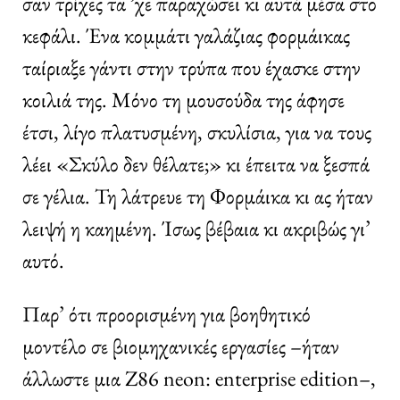
σαν τρίχες τα ʼχε παραχώσει κι αυτά μέσα στο
κεφάλι. Ένα κομμάτι γαλάζιας φορμάικας
ταίριαξε γάντι στην τρύπα που έχασκε στην
κοιλιά της. Μόνο τη μουσούδα της άφησε
έτσι, λίγο πλατυσμένη, σκυλίσια, για να τους
λέει «Σκύλο δεν θέλατε;» κι έπειτα να ξεσπά
σε γέλια. Τη λάτρευε τη Φορμάικα κι ας ήταν
λειψή η καημένη. Ίσως βέβαια κι ακριβώς γι’
αυτό.
Παρ’ ότι προορισμένη για βοηθητικό
μοντέλο σε βιομηχανικές εργασίες –ήταν
άλλωστε μια Ζ86 neon: enterprise edition–,