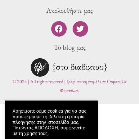
Ακολουθήστε μας
F
T
a
w
c
i
To blog μας
e
t
b
t
o
e
o
r
k
© 2024 | All rights reserved | Γραφιστική επιμέλεια: Ούρσουλα
Φωσκόλου
Χρησιμοποιούμε cookies για να σας
προσφέρουμε τη βέλτιστη εμπειρία
πλοήγησης στην ιστοσελίδα μας.
Πατώντας ΑΠΟΔΟΧΗ, συμφωνείτε
με τη χρήση τους.