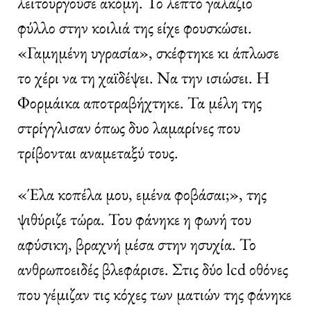
λειτουργούσε ακόμη. Το λεπτό γαλάζιο
φύλλο στην κοιλιά της είχε φουσκώσει.
«Γαμημένη υγρασία», σκέφτηκε κι άπλωσε
το χέρι να τη χαϊδέψει. Να την ισιώσει. Η
Φορμάικα αποτραβήχτηκε. Τα μέλη της
στρίγγλισαν όπως δυο λαμαρίνες που
τρίβονται αναμεταξύ τους.
«Έλα κοπέλα μου, εμένα φοβάσαι;», της
ψιθύριζε τώρα. Του φάνηκε η φωνή του
αφύσικη, βραχνή μέσα στην ησυχία. Το
ανθρωποειδές βλεφάρισε. Στις δύο lcd οθόνες
που γέμιζαν τις κόχες των ματιών της φάνηκε