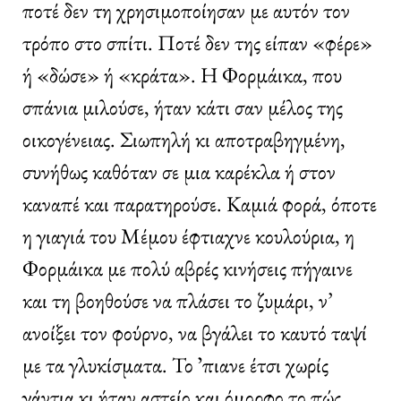
ποτέ δεν τη χρησιμοποίησαν με αυτόν τον
τρόπο στο σπίτι. Ποτέ δεν της είπαν «φέρε»
ή «δώσε» ή «κράτα». Η Φορμάικα, που
σπάνια μιλούσε, ήταν κάτι σαν μέλος της
οικογένειας. Σιωπηλή κι αποτραβηγμένη,
συνήθως καθόταν σε μια καρέκλα ή στον
καναπέ και παρατηρούσε. Καμιά φορά, όποτε
η γιαγιά του Μέμου έφτιαχνε κουλούρια, η
Φορμάικα με πολύ αβρές κινήσεις πήγαινε
και τη βοηθούσε να πλάσει το ζυμάρι, ν’
ανοίξει τον φούρνο, να βγάλει το καυτό ταψί
με τα γλυκίσματα. Το ʼπιανε έτσι χωρίς
γάντια κι ήταν αστείο και όμορφο το πώς