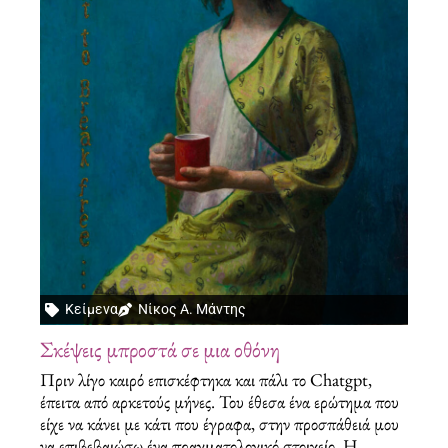
Κείμενα
Νίκος Α. Μάντης
Σκέψεις μπροστά σε μια οθόνη
Πριν λίγο καιρό επισκέφτηκα και πάλι το Chatgpt,
έπειτα από αρκετούς μήνες. Του έθεσα ένα ερώτημα που
είχε να κάνει με κάτι που έγραφα, στην προσπάθειά μου
να επιβεβαιώσω ένα πραγματολογικό στοιχείο. Η