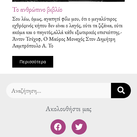
Το ανθρώπινο βιβλίο
Σου λέω, όμως, αγαπητέ φίλε μου, ότι ο μεγαλύτερος
εχθρόςενός κήπου δεν είναι ο λαγός, ούτε τα ζιζάνια, ούτε
ακόμα και ο παγετός,αλλά κάθε εξωτερικός επισκέπτης.-
Άντον Τσέχοφ, Ο Μαύρος Μοναχός Στον Δημήτρη
Λαμπρόπουλο Α. Το
Περισσότερα
Search
Ακολουθήστε μας
F
T
a
w