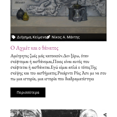
Διήγημα
,
Κείμενα
Νίκος Α. Μάντης
Ο Αχμέτ και ο θάνατος
Αμέτρητες ζωές μάς κατοικούν.Δεν ξέρω, όταν
σκέφτομαι ή αισθάνομαι,Ποιος είναι αυτός που
σκέφτεται ή αισθάνεται.Εγώ είμαι απλά ο τόποςΤης
σκέψης και του αισθήματος.Ρικάρντο Ρέις Άσε με να σου
πω μια ιστορία, μια ιστορία που διαδραματίστηκε
Περισσότερα