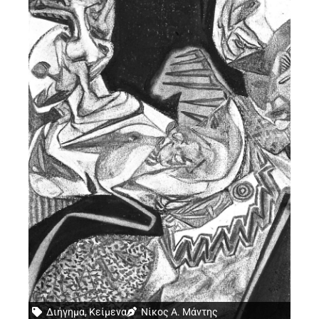
Διήγημα
,
Κείμενα
Νίκος Α. Μάντης