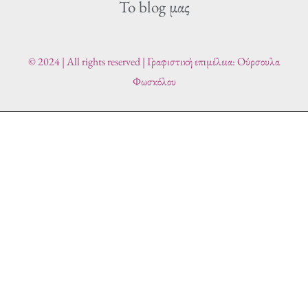
To blog μας
e
t
b
t
o
e
o
r
© 2024 | All rights reserved | Γραφιστική επιμέλεια: Ούρσουλα
k
Φωσκόλου