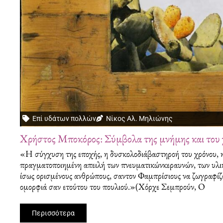
Επί υδάτων πολλών
Νίκος Αλ. Μηλιώνης
Χρήστος Μποκόρος: Σύμβολα της μνήμης και του 
«Η σύγχυση της εποχής, η δυσκολοδιάβαστηροή του χρόνου, 
πραγματοποιημένη απειλή των πνευματικώνκεραυνών, των υλ
ίσως ορισμένους ανθρώπους, σαντον Φαμπρίσιους να ζωγραφίζ
ομορφιά σαν ετούτου του πουλιού.»(Χόρχε Σεμπρούν, Ο
Περισσότερα