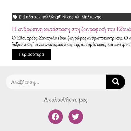
Επί υδάτων πολλών
Νίκος Αλ. Μηλιώνης
Η ανθρώπινη κατάσταση στη ζωγραφική του Εδουά
O Εδουάρδος Σακαγιάν είναι ζωγράφος ανθρωποκεντρικός. Ο α
δοξαστικός˙ είναι υπονομευτικός της αυταρέσκειας και ανατρεπτ
Περισσότερα
Search
Ακολουθήστε μας
F
T
a
w
c
i