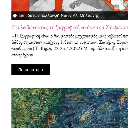
Επί υδάτων πολλών
Νίκος Αλ. Μηλιώνης
Ξεκλειδώνοντας τη ζωγραφική εικόνα του Στέφανο
«H ζωγραφική είναι ο θαυμαστός μηχανισμός μιας κιβωτούπου
βάθος σημασιών καιήχους ένθεων μηνυμάτων»Σωτήρης Σόρο
περιθώριο»(Το Βήμα, 22-24.4.2022) Με προβληματίζει η σκ
συντρέχουν
Περισσότερα