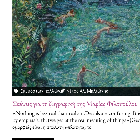
Επί υδάτων πολλών
Νίκος Αλ. Μηλιώνης
Σκέψεις για τη ζωγραφική της Μαρίας Φιλοπούλου
«Nothing is less real than realism.Details are confusing. It 
by emphasis, thatwe get at the real meaning of things»(Geo
ομορφιάς είναι η απόλυτη απλότητα, το