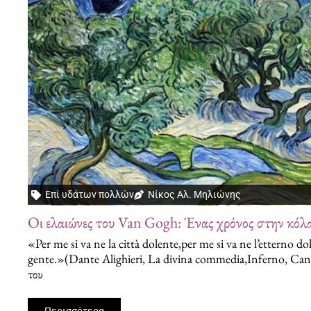
Επί υδάτων πολλών
Νίκος Αλ. Μηλιώνης
Οι ελαιώνες του Van Gogh: Ένας χρόνος στην κόλ
«Per me si va ne la città dolente,per me si va ne l’etterno do
gente.»(Dante Alighieri, La divina commedia,Inferno, Canto
του