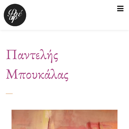
Μετάβαση
στο
περιεχόμενο
Παντελής
Μπουκάλας