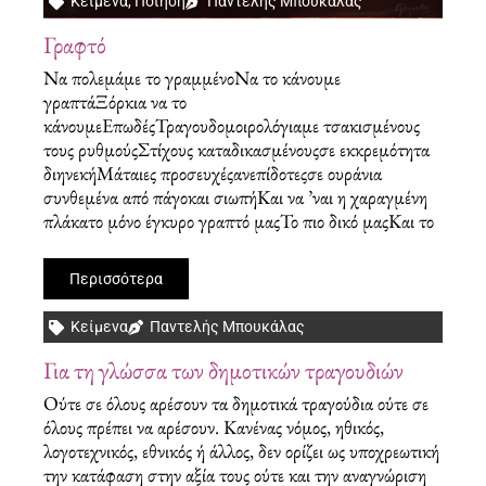
Κείμενα
,
Ποίηση
Παντελής Μπουκάλας
Γραφτό
Να πολεμάμε το γραμμένοΝα το κάνουμε
γραπτάΞόρκια να το
κάνουμεΕπωδέςΤραγουδομοιρολόγιαμε τσακισμένους
τους ρυθμούςΣτίχους καταδικασμένουςσε εκκρεμότητα
διηνεκήΜάταιες προσευχέςανεπίδοτεςσε ουράνια
συνθεμένα από πάγοκαι σιωπήΚαι να ’ναι η χαραγμένη
πλάκατο μόνο έγκυρο γραπτό μαςΤο πιο δικό μαςΚαι το
Περισσότερα
Κείμενα
Παντελής Μπουκάλας
Για τη γλώσσα των δημοτικών τραγουδιών
Ούτε σε όλους αρέσουν τα δημοτικά τραγούδια ούτε σε
όλους πρέπει να αρέσουν. Κανένας νόμος, ηθικός,
λογοτεχνικός, εθνικός ή άλλος, δεν ορίζει ως υποχρεωτική
την κατάφαση στην αξία τους ούτε και την αναγνώριση