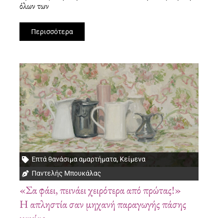
όλων των
Περισσότερα
Επτά θανάσιμα αμαρτήματα
,
Κείμενα
Παντελής Μπουκάλας
«Σα φάει, πεινάει χειρότερα από πρώτας!»
Η απληστία σαν μηχανή παραγωγής πάσης