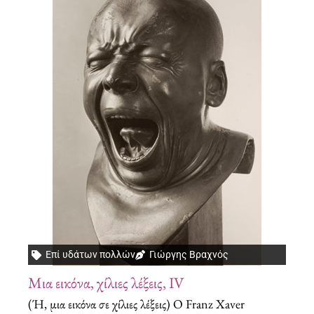
Επί υδάτων πολλών
Γιώργης Βραχνός
Μια εικόνα, χίλιες λέξεις, IV
(Ή, μια εικόνα σε χίλιες λέξεις) Ο Franz Xaver