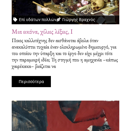
Επί υδάτων πολλών
Γιώργης Βραχνός
Μια εικόνα, χίλιες λέξεις, Ι
Ποιος καλλιτέχνης δεν αισθάνεται άβολα όταν
ανακαλύπτει τυχαία έναν ολοκληρωμένο δημιουργό, για
του οποίου την ύπαρξη και το έργο δεν είχε μέχρι τότε
την παραμικρή ιδέα; Τη στιγμή που η αμηχανία –κάπως
χαιρέκακα– βιάζεται να
Περισσότερα