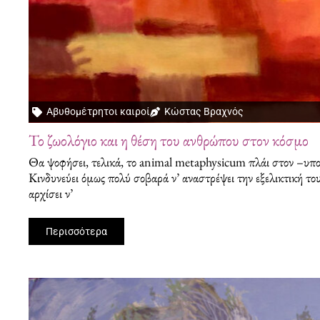
Αβυθομέτρητοι καιροί
Κώστας Βραχνός
Το ζωολόγιο και η θέση του ανθρώπου στον κόσμο
Θα ψοφήσει, τελικά, το animal metaphysicum πλάι στον –υποτ
Κινδυνεύει όμως πολύ σοβαρά ν’ αναστρέψει την εξελικτική του 
αρχίσει ν’
Περισσότερα