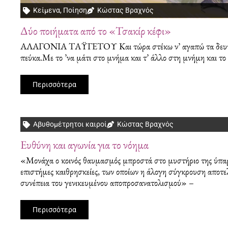
Κείμενα
,
Ποίηση
Κώστας Βραχνός
Δύο ποιήματα από το «Τσακίρ κέφι»
ΑΛΑΓΟΝΙΑ ΤΑΫΓΕΤΟΥ Και τώρα στέκω ν’ αγαπώ τα δευτερό
πεύκα.Με το ’να μάτι στο μνήμα και τ’ άλλο στη μνήμη και τ
Περισσότερα
Αβυθομέτρητοι καιροί
Κώστας Βραχνός
Ευθύνη και αγωνία για το νόημα
«Μονάχα ο κοινός θαυμασμός μπροστά στο μυστήριο της ύπαρξ
επιστήμες καιθρησκείες, των οποίων η άλογη σύγκρουση αποτε
συνέπεια του γενικευμένου αποπροσανατολισμού» –
Περισσότερα