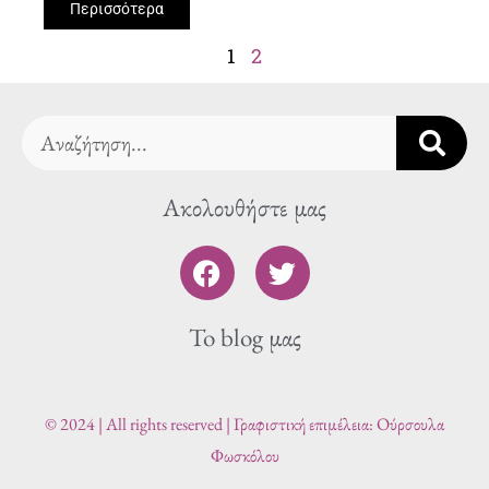
Περισσότερα
1
2
Search
Ακολουθήστε μας
F
T
a
w
c
i
To blog μας
e
t
b
t
o
e
o
r
© 2024 | All rights reserved | Γραφιστική επιμέλεια: Ούρσουλα
k
Φωσκόλου