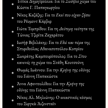
Τιτίκα Δημητρούλια: Για το
Σωσίβιο χώμα
του
Κώστα Γ. Παπαγεωργίου
Νίκος Καζάζης: Για το
Εκεί που είχαν ζήσει
του Ρέυμοντ Κάρβερ
Γιώτα Τεμπρίδου: Για τη
Δεύτερη νεότητα
της
Τώνιας Τζιρίτα Ζαχαράτου
Ιωσήφ Βιβιλάκης: Για το
Εδώ και τώρα
της
Σπυριδούλας Αθανασοπούλου-Κυπρίου
Σωκράτης Καμπουρόπουλος: Για το
Στου
κανενός τη χώρα
του Στάθη Κουτσούνη
Θωμάς Ιωάννου: Για την
Κρήνη της οδύνης
του Γιάννη Παπακώστα
Άννα Αφεντουλίδου: Για την
Κρήνη της
οδύνης
του Γιάννη Παπακώστα
Νίκος Αλ. Μηλιώνης: Ο εικαστικός κόσμος
του Σεργκέι Άιζενσταϊν