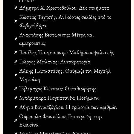
Δήμητρα Χ. Χριστοδούλου: Δύο ποιήματα
Κώστας Ταχτσής: Ανέκδοτες σελίδες από το
Φοβερό βήμα
Αναστάσης Βιστωνίτης: Μέτρα και
αμετροέπειες
Βασίλης Τσιαμπούσης: Μαθήματα ψαλτικής
Γιώργος Μπλάνας: Αυτοκρατορία
Λάκης Παπαστάθης: Θαύμαζε τον Μιχαήλ
Μητσάκη
Τηλέμαχος Κώτσιας: O επιθεωρητής
Μπάρμπαρα Πογκατσνίκ: Ποιήματα
Αθηνά Βογιατζόγλου: Η τριλογία των αριθμών
Ούρσουλα Φωσκόλου: Επιστροφή στην
Ελευσίνα
Μιχάλης Μακρόπουλος: Ντμίτρι