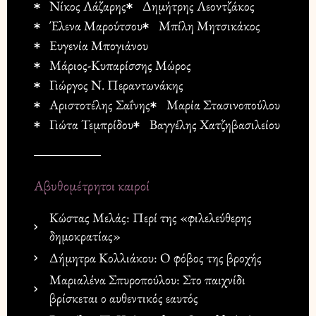
Νίκος Λάζαρης
Δημήτρης Λεοντζάκος
Έλενα Μαρούτσου
Μπίλη Μητσικάκος
Ευγενία Μπογιάνου
Μάριος-Κυπαρίσσης Μώρος
Γιώργος Ν. Περαντωνάκης
Αριστοτέλης Σαΐνης
Μαρία Στασινοπούλου
Γιώτα Τεμπρίδου
Βαγγέλης Χατζηβασιλείου
Αβυθομέτρητοι καιροί
Κώστας Μελάς: Περί της «φιλελεύθερης
δημοκρατίας»
Δήμητρα Κολλιάκου: Ο φόβος της βροχής
Μαριαλένα Σπυροπούλου: Στο παιχνίδι
βρίσκεται ο αυθεντικός εαυτός