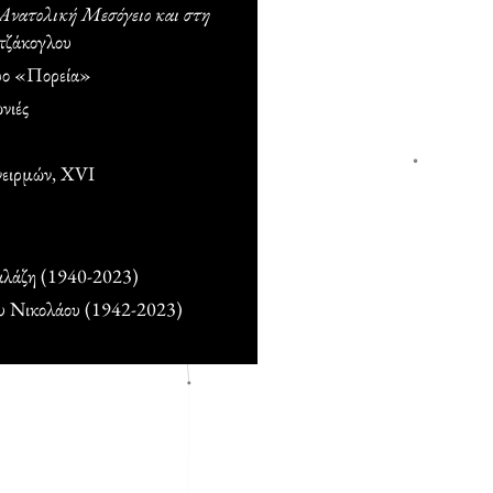
 Ανατολική Μεσόγειο και στη
τζάκογλου
ρο «Πορεία»
νιές
νειρμών, XVI
Γαλάζη (1940-2023)
ου Νικολάου (1942-2023)