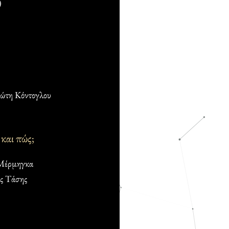
)
Φώτη Κόντογλου
και πώς;
Μέρμηγκα
ς Τάσης