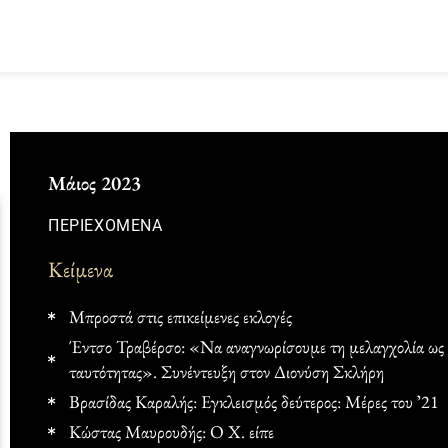
Μάιος 2023
ΠΕΡΙΕΧΟΜΕΝΑ
Κείμενα
Μπροστά στις επικείμενες εκλογές
Έντσο Τραβέρσο: «Να αναγνωρίσουμε τη μελαγχολία ως μ
ταυτότητας». Συνέντευξη στον Διονύση Σκλήρη
Βρασίδας Καραλής: Εγκλεισμός δεύτερος: Μέρες του ʼ21
Κώστας Μαυρουδής: Ο Χ. είπε