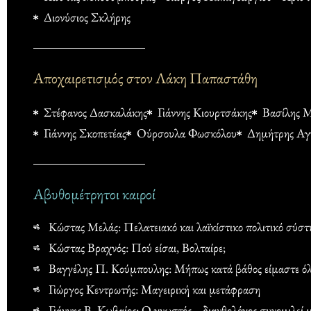
Διονύσιος Σκλήρης
Αποχαιρετισμός στον Λάκη Παπαστάθη
Στέφανος Δασκαλάκης
Γιάννης Κιουρτσάκης
Βασίλης 
Γιάννης Σκοπετέας
Ούρσουλα Φωσκόλου
Δημήτρης Αγ
Αβυθομέτρητοι καιροί
Κώστας Μελάς: Πελατειακό και λαϊκίστικο πολιτικό σύσ
Κώστας Βραχνός: Πού είσαι, Βολταίρε;
Βαγγέλης Π. Κούμπουλης: Μήπως κατά βάθος είμαστε όλ
Γιώργος Κεντρωτής: Μαγειρική και μετάφραση
Γιάννης Β. Κωβαίος: Ο γνωστός… διανθολόγος συνομιλεί 