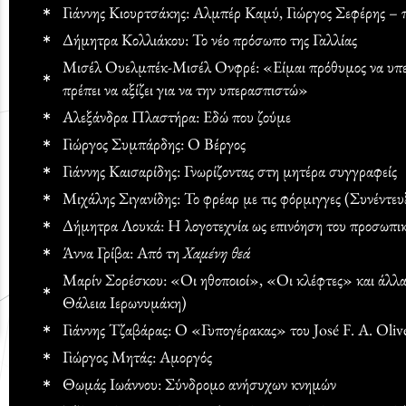
Γιάννης Κιουρτσάκης: Αλμπέρ Καμύ, Γιώργος Σεφέρης – 
Δήμητρα Κολλιάκου: Το νέο πρόσωπο της Γαλλίας
Μισέλ Ουελμπέκ-Μισέλ Ονφρέ: «Είμαι πρόθυμος να υπε
πρέπει να αξίζει για να την υπερασπιστώ»
Αλεξάνδρα Πλαστήρα: Εδώ που ζούμε
Γιώργος Συμπάρδης: Ο Βέργος
Γιάννης Καισαρίδης: Γνωρίζοντας στη μητέρα συγγραφείς
Μιχάλης Σιγανίδης: Το φρέαρ με τις φόρμιγγες (Συνέντε
Δήμητρα Λουκά: Η λογοτεχνία ως επινόηση του προσωπι
Άννα Γρίβα: Από τη
Χαμένη θεά
Μαρίν Σορέσκου: «Οι ηθοποιοί», «Οι κλέφτες» και άλλ
Θάλεια Ιερωνυμάκη)
Γιάννης Τζαβάρας: Ο «Γυπογέρακας» του José F. A. Oliv
Γιώργος Μητάς: Αμοργός
Θωμάς Ιωάννου: Σύνδρομο ανήσυχων κνημών