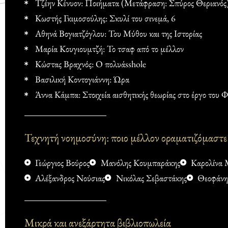
Τζέην Κένυον: Ποιήματα (Μετάφραση: Σπύρος Θεριανός
Κωστής Γκιμοσούλης: Σκυλί του σινεμά, 6
Αθηνά Βογιατζόγλου: Του Μύθου και της Ιστορίας
Μαρία Κουγιουμτζή: Το τσαφ από το μέλλον
Κώστας Βραχνός: Ο πολυάsshole
Βασιλική Κοντογιάννη: Ώρα
Άννα Κάμπα: Στοιχεία αισθητικής θεωρίας στο έργο του 
Τεχνητή νοημοσύνη: ποιο μέλλον οραματιζόμαστε 
Γεώργιος Βούρος
Μανόλης Κουμπαράκης
Καρολίνα 
Αλέξανδρος Νούσιας
Νικόλας Σεβαστάκης
Θεοφάνη
Μικρά και ανεξάρτητα βιβλιοπωλεία