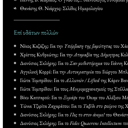
Θανάσης Θ. Νιάρχος: Σελίδες Ημερολογίου
Επί υδάτων πολλών
Νίκος Καζάζης: Για την
Υπέρβαση της βαρύτητας
του Χάι
Χρίστος Κυθρεώτης: Για την
Αταραξία
της Δήμητρας Κολ
Διονύσιος Σκλήρης: Για το
Σαν μυθιστόρημα
του Γιάννη Κ
Αγγελική Κορρέ: Για την
Αυτοκρατορία
του Γιώργου Μπλ
Γιώτα Τεμπρίδου: Για το
Αλλωνών / Lifted
της Κάρεν Βα
Γιώτα Τεμπρίδου: Για τους
Μικρομηχανισμούς
της Στέλλα
Βίκυ Κατσαρού: Για το
Ξυράφι του Όκαμ
του Αλέξιου Μά
Τώνια Τζιρίτα Ζαχαράτου: Για το
Ταξίδι στο φούρνο
της Χ
Διονύσιος Σκλήρης: Για το
Πες το στον άνεμο!
του Θανάση
Διονύσιος Σκλήρης: Για το
Fides Quaerens Intellectum
το