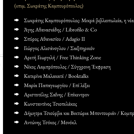
(επιμ. Σωκράτης Καμπουρόπουλος)
Σωκράτης Καμπουρόπουλος: Μικρά βιβλιοπωλεία, η νέα
Άγης Αθανασιάδης / Librofilo & Co
Σπύρος Αθανασίου / Αdagio II
Γιώργος Αλισάνογλου / Σαιξπηρικόν
Αρετή Γεωργιλή / Free Thinking Zone
Νίκος Λαμπρόπουλος / Σύγχρονη Έκφραση
Κατερίνα Μαλακατέ / Booktalks
Μαρία Παπαγεωργίου / Επί λέξει
Αριστοτέλης Σαΐνης / Επίκεντρον
Κωνσταντίνος Τσιοπελάκος
Δήμητρα Τσιούρβα και Βικτώρια Μποντουριάν / Κομπρ
Αντώνης Τσόκος / Μονόκλ