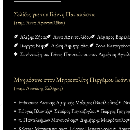
Σελίδες για τον Γιάννη Παπακώστα
(επιμ. Άννα Αφεντουλίδου)
Αλέξης Ζήρας
Άννα Αφεντουλίδου
Λάμπρος Βαρελά
Γιώργος Βέης
Διώνη Δημητριάδου
Άννα Κατσιγιάνν
Συνέντευξη του Γιάννη Παπακώστα στον Δημήτρη Αγγελ
Μνημόσυνο στον Μητροπολίτη Περγάμου Ιωάνν
(επιμ. Διονύσης Σκλήρης)
Επίσκοπος Δυτικής Αμερικής Μάξιμος (Βασίλιεβιτς)
Νικ
Γιώργος Βλαντής
Σταύρος Γιαγκάζογλου
Γιώργος Γρηγορ
π. Παντελεήμων Μανουσάκης
Δημήτρης Μαυρόπουλος
Κώστας Μπούσμπουρας
Γιώργος Παπαγεωργίου
Αριστ