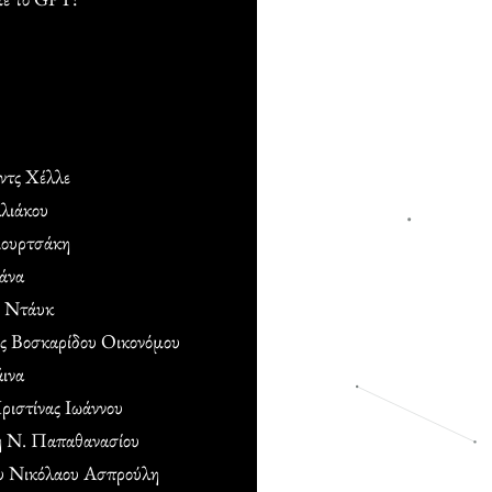
ντς Χέλλε
λιάκου
ιουρτσάκη
άνα
ν Ντάυκ
ς Βοσκαρίδου Οικονόμου
ινα
ριστίνας Ιωάννου
 Ν. Παπαθανασίου
υ Νικόλαου Ασπρούλη