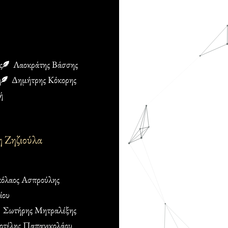
ς
Λαοκράτης Βάσσης
η
Δημήτρης Κόκορης
ή
η Ζηζιούλα
όλαος Ασπρούλης
ίου
Σωτήρης Μητραλέξης
οτέλης Παπανικολάου