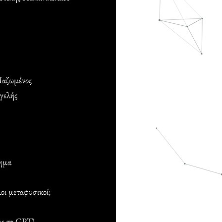
Μαζωμένος
γελής
τημα
οι μεταφυσικοί;
με το GPT!