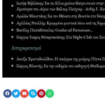
Ιωσήφ Βιβιλάκης: Για τα
Χίλια χρόνια θέατρο σκιών στην
Χερσόνησο του Αίμου
των Βάλτερ Πούχνερ - Ανθής Γ. Χο
Αμαλία Μουστάκη: Για τον
Θάνατο στη Βενετία
στο θέατ
Αχιλλέας Ντελλής: Κρυμμένα μυστικά πίσω από τις θημω
Βασίλης Παπαδόπουλος: Gradus ad Parnassum…
Γιώργος-Ίκαρος Μπαμπασάκης: Στο Night-Club των Συ
Αποχαιρετισμοί
Λουίζα Χριστοδουλίδου: Η ποιήτρια της μνήμης Πίτσα 
Γιώργος Βλαντής: Για την εκδημία του καθηγητή Θεόδωρ