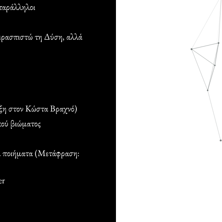
παράλληλοι
ρασπιστώ τη Δύση, αλλά
υξη στον Κώστα Βραχνό)
κού βιώματος
α ποιήματα (Μετάφραση:
er